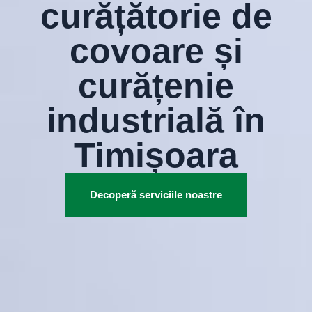
curățătorie de
covoare și
curățenie
industrială în
Timișoara
Decoperă serviciile noastre