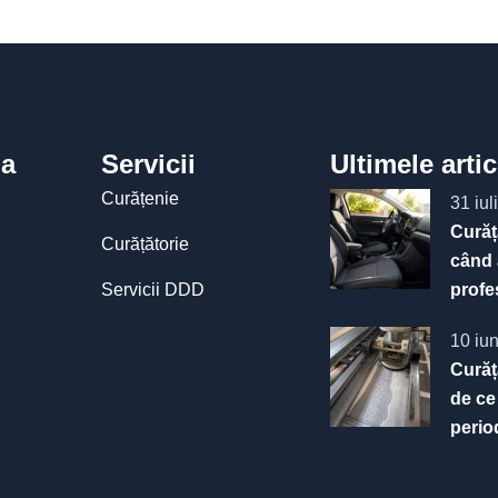
a
Servicii
Ultimele arti
Curățenie
31 iul
Curăț
Curățătorie
când 
Servicii DDD
profe
10 iu
Curăț
de ce
perio