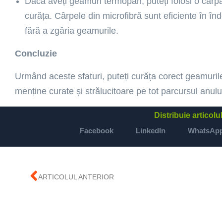
Dacă aveți geamuri termopan, puteți folosi o cârpă
curăța. Cârpele din microfibră sunt eficiente în în
fără a zgâria geamurile.
Concluzie
Urmând aceste sfaturi, puteți curăța corect geamurile
menține curate și strălucitoare pe tot parcursul anulu
Distribuie articolu
Facebook
LinkedIn
WhatsAp
ARTICOLUL ANTERIOR