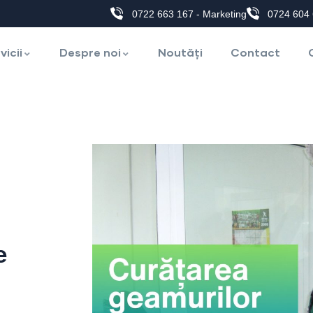
0722 663 167 - Marketing
0724 604 
vicii
Despre noi
Noutăți
Contact
e