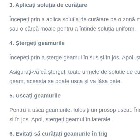
3. Aplicați soluția de curățare
Începeți prin a aplica soluția de curățare pe o zonă 
sau o cârpă moale pentru a întinde soluția uniform.
4. Ștergeți geamurile
Începeți prin a șterge geamul în sus și în jos. Apoi, ș
Asigurați-vă că ștergeți toate urmele de soluție de 
geam, aceasta se poate usca și va lăsa pete.
5. Uscați geamurile
Pentru a usca geamurile, folosiți un prosop uscat. În
și în jos. Apoi, ștergeți geamul în laterale.
6. Evitați să curățați geamurile în frig