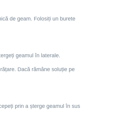
mică de geam. Folosiți un burete
tergeți geamul în laterale.
curățare. Dacă rămâne soluție pe
cepeți prin a șterge geamul în sus