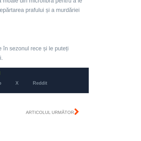
 moale din microfibră pentru a le
depărtarea prafului și a murdăriei
 în sezonul rece și le puteți
i.
l
p
X
Reddit
ARTICOLUL URMĂTOR