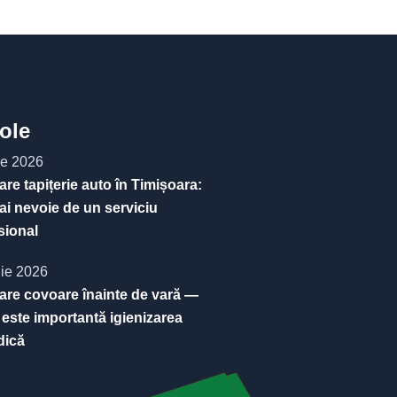
cole
ie 2026
are tapițerie auto în Timișoara:
ai nevoie de un serviciu
sional
nie 2026
are covoare înainte de vară —
 este importantă igienizarea
dică