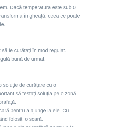
trem. Dacă temperatura este sub 0
 transforma în gheață, ceea ce poate
le.
să le curățați în mod regulat.
egulă bună de urmat.
o soluție de curățare cu o
rtant să testați soluția pe o zonă
prafață.
scară pentru a ajunge la ele. Cu
ând folosiți o scară.