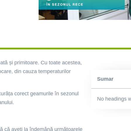
tă și primitoare. Cu toate acestea,
ocare, din cauza temperaturilor
Sumar
 curăța corect geamurile în sezonul
No headings w
anului.
-vă că aveți la îndemână următoarele