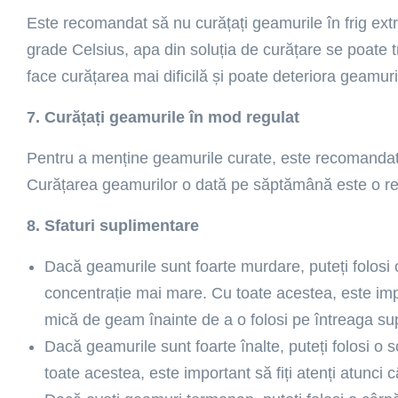
Este recomandat să nu curățați geamurile în frig ex
grade Celsius, apa din soluția de curățare se poate
face curățarea mai dificilă și poate deteriora geamuri
7. Curățați geamurile în mod regulat
Pentru a menține geamurile curate, este recomandat 
Curățarea geamurilor o dată pe săptămână este o r
8. Sfaturi suplimentare
Dacă geamurile sunt foarte murdare, puteți folosi 
concentrație mai mare. Cu toate acestea, este impo
mică de geam înainte de a o folosi pe întreaga su
Dacă geamurile sunt foarte înalte, puteți folosi o 
toate acestea, este important să fiți atenți atunci c