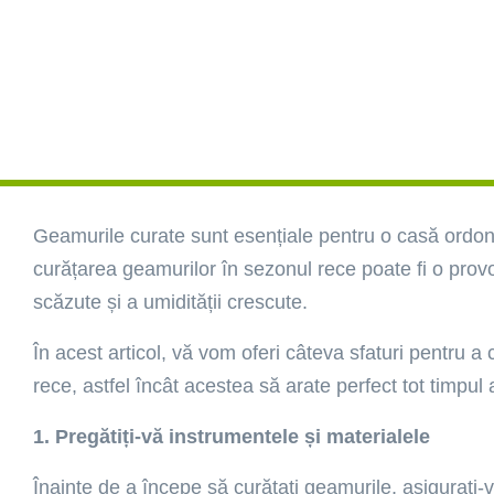
Geamurile curate sunt esențiale pentru o casă ordona
curățarea geamurilor în sezonul rece poate fi o prov
scăzute și a umidității crescute.
În acest articol, vă vom oferi câteva sfaturi pentru a
rece, astfel încât acestea să arate perfect tot timpul 
1. Pregătiți-vă instrumentele și materialele
Înainte de a începe să curățați geamurile, asigurați