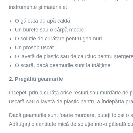
instrumente și materiale:
O găleată de apă caldă
Un burete sau o cârpă moale
O soluție de curățare pentru geamuri
Un prosop uscat
O lavetă de plastic sau de cauciuc pentru șterger
O scară, dacă geamurile sunt la înălțime
2. Pregătiți geamurile
Începeți prin a curăța orice resturi sau murdărie de p
uscată sau o lavetă de plastic pentru a îndepărta praf
Dacă geamurile sunt foarte murdare, puteți folosi o 
Adăugați o cantitate mică de soluție într-o găleată c