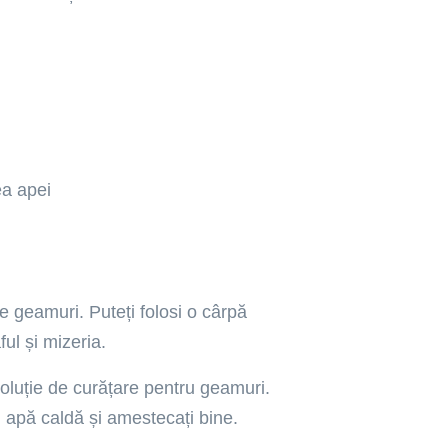
ea apei
e geamuri. Puteți folosi o cârpă
ul și mizeria.
soluție de curățare pentru geamuri.
u apă caldă și amestecați bine.