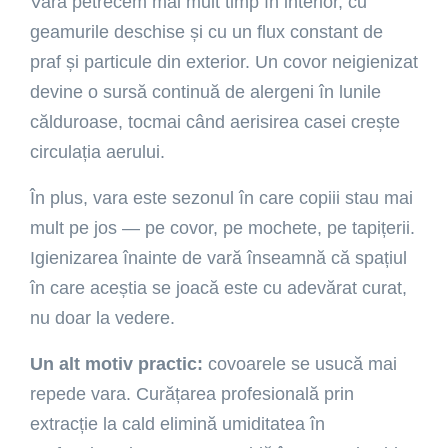
Vara petrecem mai mult timp în interior, cu
geamurile deschise și cu un flux constant de
praf și particule din exterior. Un covor neigienizat
devine o sursă continuă de alergeni în lunile
călduroase, tocmai când aerisirea casei crește
circulația aerului.
În plus, vara este sezonul în care copiii stau mai
mult pe jos — pe covor, pe mochete, pe tapițerii.
Igienizarea înainte de vară înseamnă că spațiul
în care aceștia se joacă este cu adevărat curat,
nu doar la vedere.
Un alt motiv practic:
covoarele se usucă mai
repede vara. Curățarea profesională prin
extracție la cald elimină umiditatea în