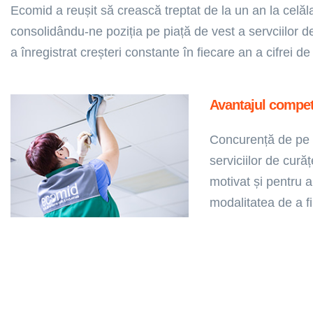
Ecomid a reușit să crească treptat de la un an la celăla
consolidându-ne poziția pe piață de vest a servciilor d
a înregistrat creșteri constante în fiecare an a cifrei de
Avantajul compet
Concurență de pe 
serviciilor de cură
motivat și pentru a
modalitatea de a fi “