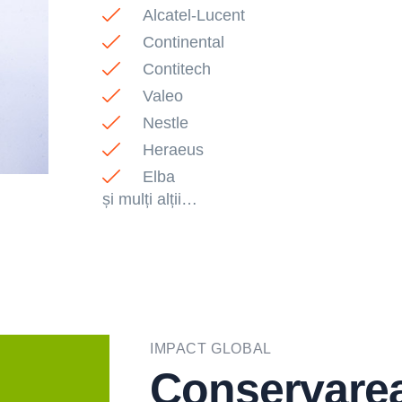
rtenerilor
începând cu
pa
Alcatel-Lucent
erind servicii
anul 1997
of
Continental
 calitate
de
Contitech
Valeo
Nestle
Heraeus
Elba
și mulți alții…
IMPACT GLOBAL
Conservarea