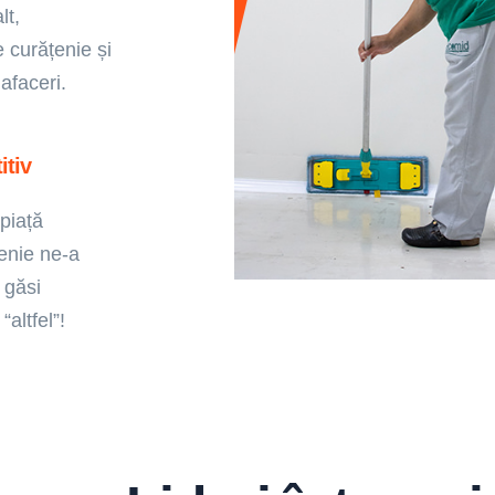
lt,
e curățenie și
 afaceri.
itiv
piață
țenie ne-a
 găsi
altfel”! ​