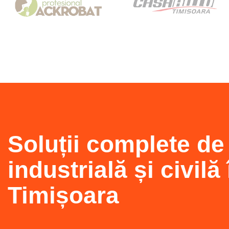
Soluții complete de
industrială și civilă 
Timișoara