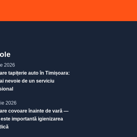
cole
ie 2026
are tapițerie auto în Timișoara:
ai nevoie de un serviciu
sional
nie 2026
are covoare înainte de vară —
 este importantă igienizarea
dică