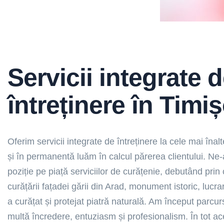
Servicii integrate 
întreținere în Timi
Oferim servicii integrate de întreținere la cele mai îna
și în permanentă luăm în calcul părerea clientului. Ne
poziție pe piață serviciilor de curățenie, debutând prin
curățării fațadei gării din Arad, monument istoric, lucra
a curățat și protejat piatră naturală. Am început parcur
multă încredere, entuziasm și profesionalism. În tot ac