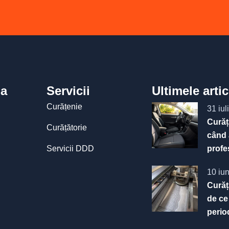
a
Servicii
Ultimele arti
Curățenie
31 iul
Curăț
Curățătorie
când 
Servicii DDD
profe
10 iu
Curăț
de ce
perio