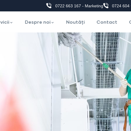
0722 663 167 - Marketing
0724 604 
vicii
Despre noi
Noutăți
Contact