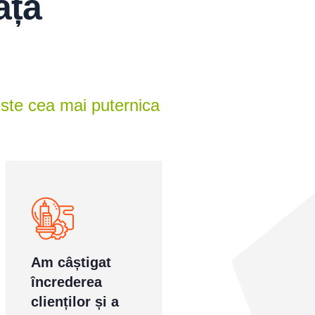
ață
este cea mai puternica
 câștigat
Suntem pe
Am
crederea
piața de facility
în
enților și a
management
cli