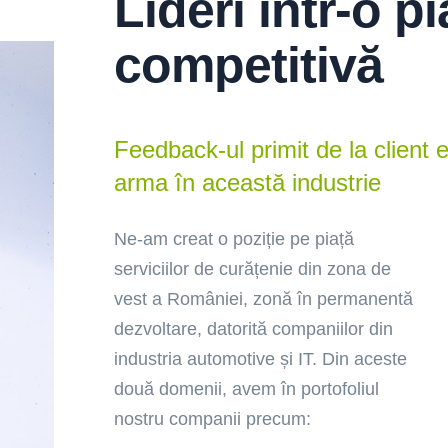
Lideri într-o pi
competitivă
Feedback-ul primit de la client 
arma în această industrie
Ne-am creat o poziție pe piață
serviciilor de curățenie din zona de
vest a României, zonă în permanentă
dezvoltare, datorită companiilor din
industria automotive și IT. Din aceste
 câștigat
Suntem pe
Am
două domenii, avem în portofoliul
crederea
piața de facility
în
nostru companii precum:
enților și a
management
cli