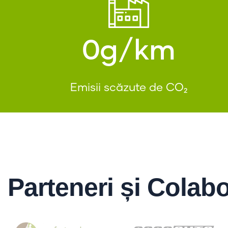
0
g/km
Emisii scăzute de CO₂
Parteneri și Colabo