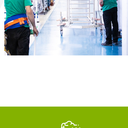
pa
of
de