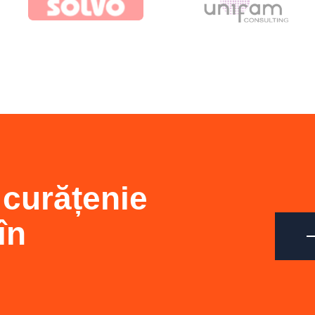
 curățenie
în