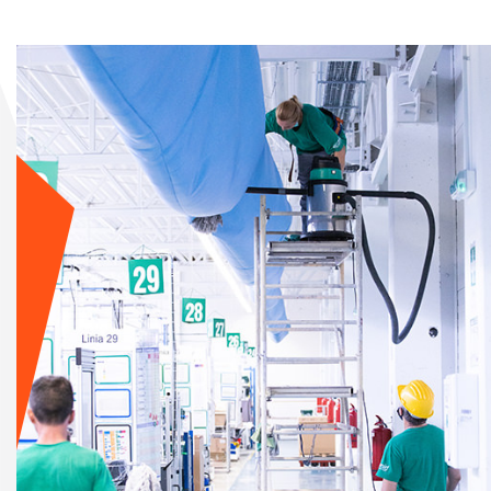
Am
în
cli