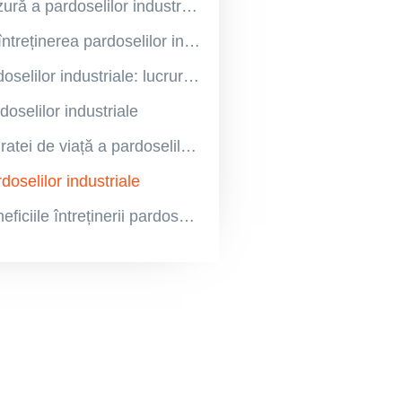
Semnele de uzură a pardoselilor industriale
Sfaturi pentru întreținerea pardoselilor industriale
Curățarea pardoselilor industriale: lucruri de făcut și de evitat
oselilor industriale
Prelungirea duratei de viață a pardoselilor industriale
doselilor industriale
Concluzie: Beneficiile întreținerii pardoselilor industriale