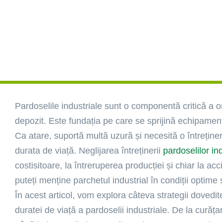
Pardoselile industriale sunt o componentă critică a or
depozit. Este fundația pe care se sprijină echipament
Ca atare, suportă multă uzură și necesită o întreține
durata de viață. Neglijarea întreținerii
pardoselilor in
costisitoare, la întreruperea producției și chiar la 
puteți menține parchetul industrial în condiții optime ș
În acest articol, vom explora câteva strategii dovedi
duratei de viață a pardoselii industriale. De la cură