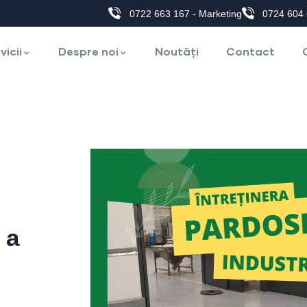
0722 663 167 - Marketing
0724 604 
vicii
Despre noi
Noutăți
Contact
 a