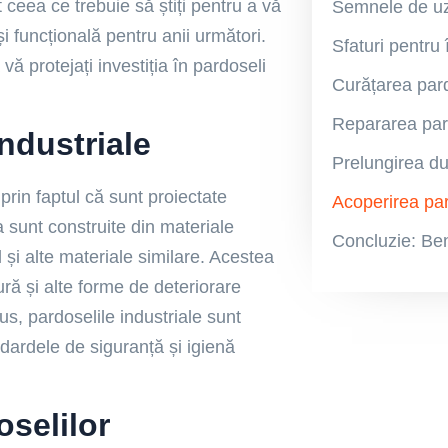
t ceea ce trebuie să știți pentru a vă
 funcțională pentru anii următori.
 protejați investiția în pardoseli
Repararea pard
industriale
 prin faptul că sunt proiectate
Acoperirea par
a sunt construite din materiale
l și alte materiale similare. Acestea
zură și alte forme de deteriorare
us, pardoselile industriale sunt
ndardele de siguranță și igienă
oselilor