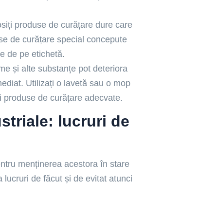
siți produse de curățare dure care
duse de curățare special concepute
le de pe etichetă.
ime și alte substanțe pot deteriora
ediat. Utilizați o lavetă sau o mop
ați produse de curățare adecvate.
triale: lucruri de
entru menținerea acestora în stare
 lucruri de făcut și de evitat atunci