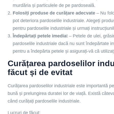
murdăria și particulele de pe pardoseală.
Folosiți produse de curățare adecvate
– Nu folo
pot deteriora pardoselile industriale. Alegeți pro
pentru pardoselile industriale și urmați instrucțiuni
Îndepărtați petele imedia
t – Petele de ulei, grăs
pardoselile industriale dacă nu sunt îndepărtate im
pentru a îndepărta petele și asigurați-vă că utiliz
Curățarea pardoselilor indus
făcut și de evitat
Curățarea pardoselilor industriale este importantă p
bună și prelungirea duratei lor de viață. Există câteva
când curățați pardoselile industriale.
Lucruri de făcut: