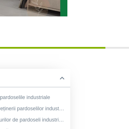
pardoselile industriale
Importanța întreținerii pardoselilor industriale
Înțelegerea tipurilor de pardoseli industriale