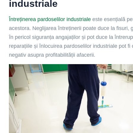
industriale
Întreținerea pardoselilor industriale
este esențială pe
acestora. Neglijarea întreținerii poate duce la fisuri,
în pericol siguranța angajaților și pot duce la întrerup
reparațiile și înlocuirea pardoselilor industriale pot f
negativ asupra profitabilității afacerii.