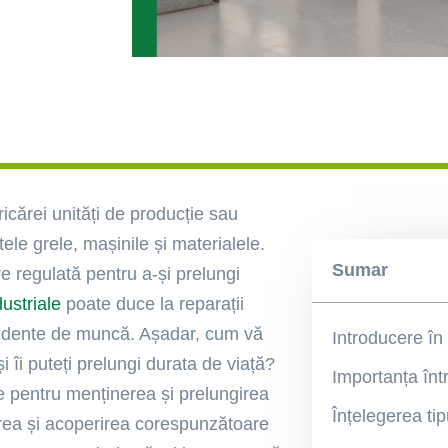
icărei unități de producție sau
ele grele, mașinile și materialele.
Sumar
re regulată pentru a-și prelungi
dustriale
poate duce la reparații
accidente de muncă. Așadar, cum vă
Introducere în 
i îi puteți prelungi durata de viață?
te pentru menținerea și prelungirea
țarea și acoperirea corespunzătoare