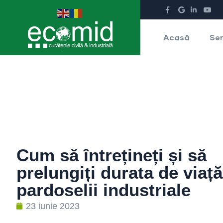
Acasă
Ser
Cum să întrețineți și să
prelungiți durata de viață
pardoselii industriale
23 iunie 2023