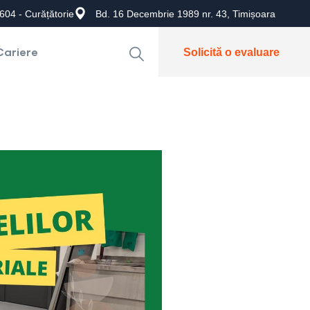
604 - Curățătorie
Bd. 16 Decembrie 1989 nr. 43, Timișoara
Cariere
Solicită o evaluare