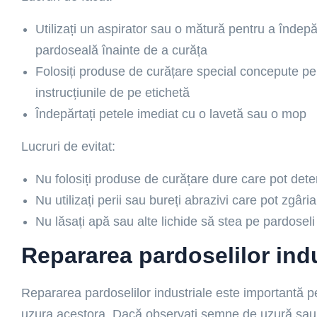
Utilizați un aspirator sau o mătură pentru a îndepă
pardoseală înainte de a curăța
Folosiți produse de curățare special concepute pen
instrucțiunile de pe etichetă
Îndepărtați petele imediat cu o lavetă sau o mop
Lucruri de evitat:
Nu folosiți produse de curățare dure care pot deter
Nu utilizați perii sau bureți abrazivi care pot zgâri
Nu lăsați apă sau alte lichide să stea pe pardosel
Repararea pardoselilor indu
Repararea pardoselilor industriale este importantă pe
uzura acestora. Dacă observați semne de uzură sau 