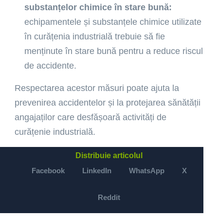
substanțelor chimice în stare bună:
echipamentele și substanțele chimice utilizate
în curățenia industrială trebuie să fie
menținute în stare bună pentru a reduce riscul
de accidente.
Respectarea acestor măsuri poate ajuta la
prevenirea accidentelor și la protejarea sănătății
angajaților care desfășoară activități de
curățenie industrială.
Distribuie articolul
Facebook
LinkedIn
WhatsApp
X
Reddit