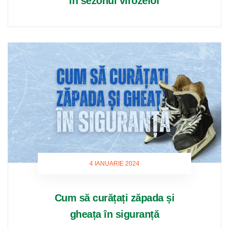
în sezonul virozelor
4 IANUARIE 2024
Cum să curățați zăpada și
gheața în siguranță