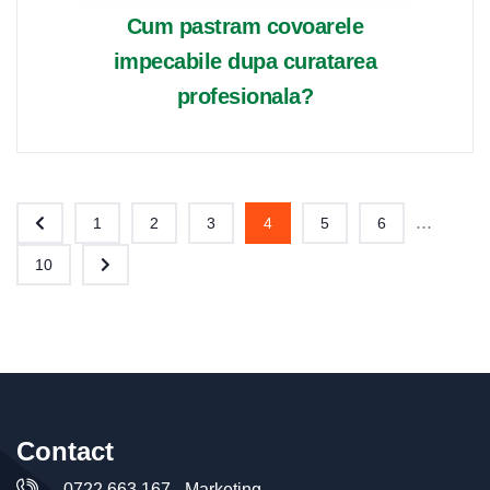
Cum pastram covoarele
impecabile dupa curatarea
profesionala?
...
1
2
3
4
5
6
10
Contact
0722 663 167 - Marketing