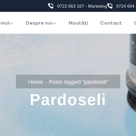
0722 663 167 - Marketing
0724 604 
vicii
Despre noi
Noutăți
Contact
Home
Posts tagged "pardoseli"
Pardoseli