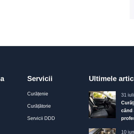
a
Servicii
Ultimele arti
Curățenie
31 iul
Curăț
Curățătorie
când 
Servicii DDD
profe
10 iu