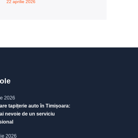
22 aprilie 2026
cole
ie 2026
are tapițerie auto în Timișoara:
ai nevoie de un serviciu
sional
nie 2026