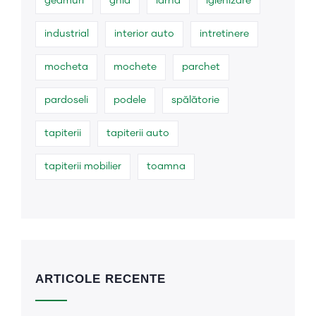
geamuri
ghid
iarna
igienizare
industrial
interior auto
intretinere
mocheta
mochete
parchet
pardoseli
podele
spălătorie
tapiterii
tapiterii auto
tapiterii mobilier
toamna
ARTICOLE RECENTE