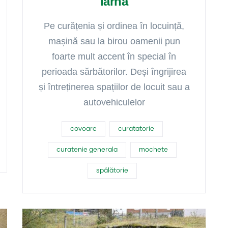
iarnă
Pe curățenia și ordinea în locuință,
mașină sau la birou oamenii pun
foarte mult accent în special în
perioada sărbătorilor. Deși îngrijirea
și întreținerea spațiilor de locuit sau a
autovehiculelor
covoare
curatatorie
curatenie generala
mochete
spălătorie