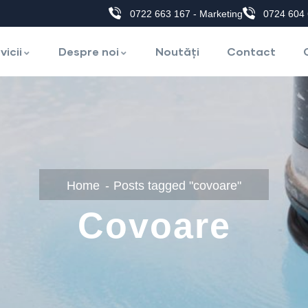
0722 663 167 - Marketing
0724 604 
vicii
Despre noi
Noutăți
Contact
Home
Posts tagged "covoare"
Covoare