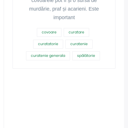
covoarele pot fi și o sursă de
murdărie, praf și acarieni. Este
important
covoare
curatare
curatatorie
curatenie
curatenie generala
spălătorie