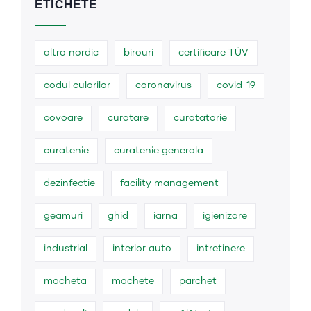
ETICHETE
altro nordic
birouri
certificare TÜV
codul culorilor
coronavirus
covid-19
covoare
curatare
curatatorie
curatenie
curatenie generala
dezinfectie
facility management
geamuri
ghid
iarna
igienizare
industrial
interior auto
intretinere
mocheta
mochete
parchet