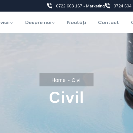
0722 663 167 - Marketing
0724 604 
vicii
Despre noi
Noutăți
Contact
Home
Civil
Civil