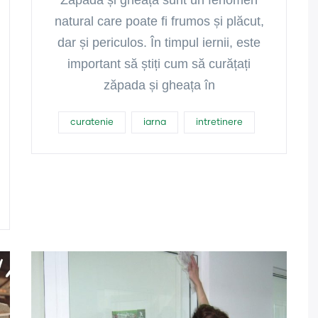
Zăpada și gheața sunt un fenomen
natural care poate fi frumos și plăcut,
dar și periculos. În timpul iernii, este
important să știți cum să curățați
zăpada și gheața în
curatenie
iarna
intretinere